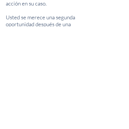
acción en su caso.
Usted se merece una segunda
oportunidad después de una
condena. ¡Llámenos hoy!
Law Office of
José Alfredo Hernández, A.P.C.